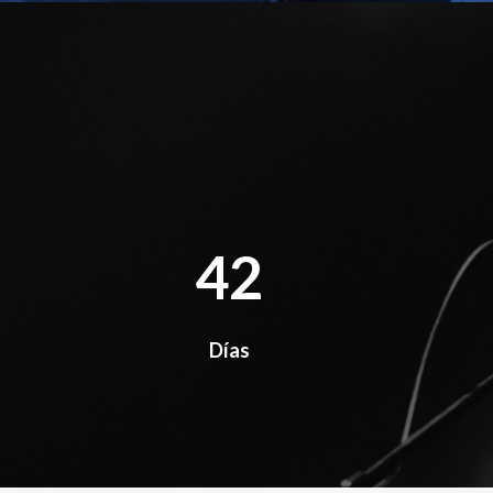
42
Días