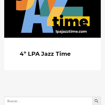
4º LPA Jazz Time
Search Button
Search
for: