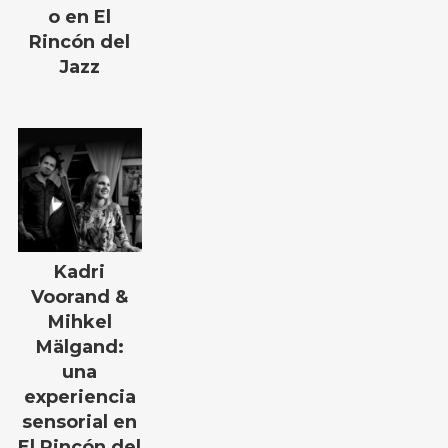
o en El
Rincón del
Jazz
Kadri
Voorand &
Mihkel
Mälgand:
una
experiencia
sensorial en
El Rincón del